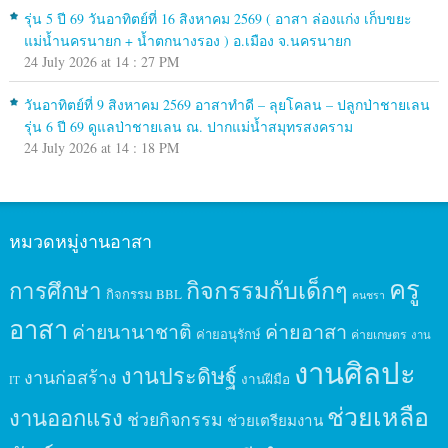
รุ่น 5 ปี 69 วันอาทิตย์ที่ 16 สิงหาคม 2569 ( อาสา ล่องแก่ง เก็บขยะ
แม่น้ำนครนายก + น้ำตกนางรอง ) อ.เมือง จ.นครนายก
24 July 2026 at 14 : 27 PM
วันอาทิตย์ที่ 9 สิงหาคม 2569 อาสาทำดี – ลุยโคลน – ปลูกป่าชายเลน
รุ่น 6 ปี 69 ดูแลป่าชายเลน ณ. ปากแม่น้ำสมุทรสงคราม
24 July 2026 at 14 : 18 PM
หมวดหมู่งานอาสา
ครู
กิจกรรมกับเด็กๆ
การศึกษา
กิจกรรม BBL
คนชรา
อาสา
ค่ายนานาชาติ
ค่ายอาสา
ค่ายอนุรักษ์
ค่ายเกษตร
งาน
งานศิลปะ
งานประดิษฐ์
งานก่อสร้าง
งานฝีมือ
IT
ช่วยเหลือ
งานออกแรง
ช่วยกิจกรรม
ช่วยเตรียมงาน