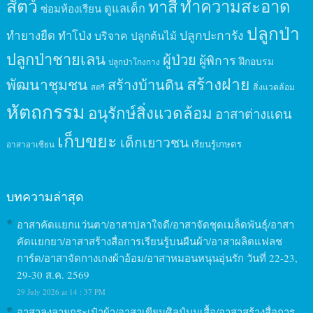
สัตว์
ทาสี
ทำความสะอาด
ดูแลเด็ก
ซ่อมห้องเรียน
ปลูกป่า
ปลูกปะการัง
ทำยางยืด
ทำโป่ง
บริจาค
ปลูกต้นไม้
ปลูกป่าชายเลน
ผู้ป่วย
ผู้พิการ
ฝึกอบรม
ปลูกป่าโกงกาง
สร้างฝาย
พัฒนาชุมชน
สร้างบ้านดิน
สิ่งแวดล้อม
สตรี
หัตถกรรม
อนุรักษ์สิ่งแวดล้อม
อาสาต่างแดน
เก็บขยะ
เด็กเยาวชน
เรียนรู้เกษตร
อาสาอาเซียน
บทความล่าสุด
อาสาคัดแยกแว่นตา/อาสาปลาใจดี/อาสาจัดชุดเมล็ดพันธุ์/อาสา
คัดแยกยา/อาสาสร้างสื่อการเรียนรู้บนผืนผ้า/อาสาผลิตแฟลช
การ์ด/อาสาจัดกางเกงผ้าอ้อม/อาสาหมอนหนุนอุ่นรัก วันที่ 22-23,
29-30 ส.ค. 2569
29 July 2026 at 14 : 37 PM
อาสาลงลายกระเป๋าผ้า/อาสาเขียนศิลป์บนเสื้อ/อาสาสร้างสื่อการ