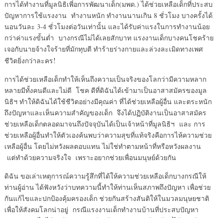
การได้ทำงานที่มูลนิธิเพี่อการพัฒนาเด็ก(มพด.) ได้ช่วยเหลือเด็กที่ประสบ
ปัญหาการใช้แรงงาน ทำงานหนัก ทำงานนานเกิน 8 ชั่วโมง บางครั้งได้
นอนวันละ 3-4 ชั่วโมงต่อวันเท่านั้น และได้รับค่าแรงในการทำงานน้อย
กว่าค่าแรงขั้นต่ำ บางกรณีไม่ได้เลยสักบาท แรงงานเด็กบางคนโชคร้าย
เจอกับนายจ้างใจร้ายที่มักทุบตี ทำร้ายร่างกายและล่วงละเมิดทางเพศ
!
ชีวิตยิ่งกว่าละคร
การได้ช่วยเหลือเด็กทำให้เห็นถึงความเป็นจริงของโลกว่ามีความหลาก
หลายมีทั้งคนดีและไม่ดี โชค ดีที่ดิฉันได้เข้ามาเป็นอาสาสมัครของมูล
นิธิฯ ทำให้ดิฉันได้ใช้ชีวิตอย่างมีคุณค่า ที่ได้ช่วยเหลือผู้อื่น และตระหนัก
ถึงปัญหาและเห็นความสำคัญของเด็ก จึงได้ปฏิบัติงานเป็นอาสาสมัคร
ช่วยเหลือเด็กตลอดมาจนถึงปัจจุบันได้เป็นเจ้าหน้าที่มูลนิธิฯ และ การ
ช่วยเหลือผู้อื่นทำให้ตัวเองค้นพบว่าความสุขที่แท้จริงคือการไห้ความช่วย
เหลือผู้อื่น โดยไม่หวังผลตอบแทน ไม่ใช่ทำตามหน้าที่หรือหวังผลงาน
แต่ทำด้วยความจริงใจ เพราะอยากช่วยเพื่อนมนุษย์ด้วยกัน
ดิฉัน ขอเล่าเหตุการณ์ความรู้สึกที่ได้ให้ความช่วยเหลือเด็กบางกรณีให้
ท่านผู้อ่าน ได้ฟังหวังว่าบทความนี้ทำให้ท่านเห็นสภาพถึงปัญหา เพื่อช่วย
กันแก้ไขและปกป้องคุ้มครองเด็ก ช่วยกันสร้างสันติให้ในมวลมนุษยชาติ
เพื่อให้สังคมโลกน่าอยู่ กรณีแรงงานเด็กทำงานบ้านที่ประสบปัญหา