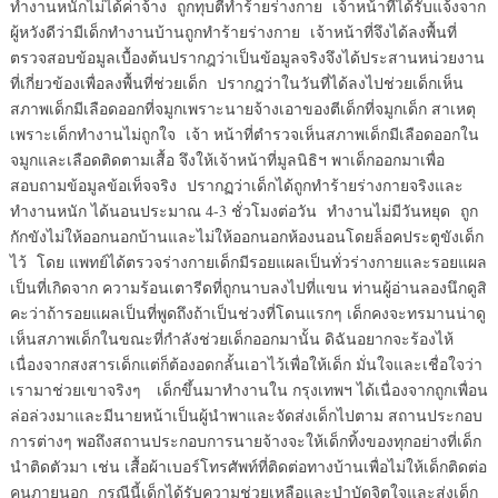
ทำงานหนักไม่ได้ค่าจ้าง ถูกทุบตีทำร้ายร่างกาย เจ้าหน้าที่ได้รับแจ้งจาก
ผู้หวังดีว่ามีเด็กทำงานบ้านถูกทำร้ายร่างกาย เจ้าหน้าที่จึงได้ลงพื้นที่
ตรวจสอบข้อมูลเบื้องต้นปรากฎว่าเป็นข้อมูลจริงจึงได้ประสานหน่วยงาน
ที่เกี่ยวข้องเพื่อลงพื้นที่ช่วยเด็ก ปรากฎว่าในวันที่ได้ลงไปช่วยเด็กเห็น
สภาพเด็กมีเลือดออกที่จมูกเพราะนายจ้างเอาของตีเด็กที่จมูกเด็ก สาเหตุ
เพราะเด็กทำงานไม่ถูกใจ เจ้า หน้าที่ตำรวจเห็นสภาพเด็กมีเลือดออกใน
จมูกและเลือดติดตามเสื้อ จึงให้เจ้าหน้าที่มูลนิธิฯ พาเด็กออกมาเพื่อ
สอบถามข้อมูลข้อเท็จจริง ปรากฏว่าเด็กได้ถูกทำร้ายร่างกายจริงและ
ทำงานหนัก ได้นอนประมาณ 4-3 ชั่วโมงต่อวัน ทำงานไม่มีวันหยุด ถูก
กักขังไม่ให้ออกนอกบ้านและไม่ให้ออกนอกห้องนอนโดยล็อคประตูขังเด็ก
ไว้ โดย แพทย์ได้ตรวจร่างกายเด็กมีรอยแผลเป็นทั่วร่างกายและรอยแผล
เป็นที่เกิดจาก ความร้อนเตารีดที่ถูกนาบลงไปที่แขน ท่านผู้อ่านลองนึกดูสิ
คะว่าถ้ารอยแผลเป็นที่พูดถึงถ้าเป็นช่วงที่โดนแรกๆ เด็กคงจะทรมานน่าดู
เห็นสภาพเด็กในขณะที่กำลังช่วยเด็กออกมานั้น ดิฉันอยากจะร้องไห้
เนื่องจากสงสารเด็กแต่ก็ต้องอดกลั้นเอาไว้เพื่อให้เด็ก มั่นใจและเชื่อใจว่า
เรามาช่วยเขาจริงๆ เด็กขึ้นมาทำงานใน กรุงเทพฯ ได้เนื่องจากถูกเพื่อน
ล่อล่วงมาและมีนายหน้าเป็นผู้นำพาและจัดส่งเด็กไปตาม สถานประกอบ
การต่างๆ พอถึงสถานประกอบการนายจ้างจะให้เด็กทิ้งของทุกอย่างที่เด็ก
นำติดตัวมา เช่น เสื้อผ้าเบอร์โทรศัพท์ที่ติดต่อทางบ้านเพื่อไม่ให้เด็กติดต่อ
คนภายนอก กรณีนี้เด็กได้รับความช่วยเหลือและบำบัดจิตใจและส่งเด็ก