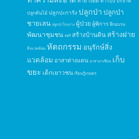
ทำยางยืด
ทำโป่ง
บริจาค
ปลูกป่า
ปลูกป่า
ปลูกปะการัง
ปลูกต้นไม้
ชายเลน
ผู้ป่วย
ผู้พิการ
ฝึกอบรม
ปลูกป่าโกงกาง
สร้างฝาย
พัฒนาชุมชน
สร้างบ้านดิน
สตรี
หัตถกรรม
อนุรักษ์สิ่ง
สิ่งแวดล้อม
เก็บ
แวดล้อม
อาสาต่างแดน
อาสาอาเซียน
ขยะ
เด็กเยาวชน
เรียนรู้เกษตร