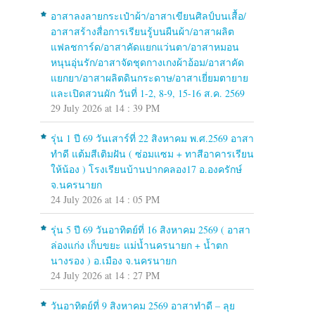
อาสาลงลายกระเป๋าผ้า/อาสาเขียนศิลป์บนเสื้อ/
อาสาสร้างสื่อการเรียนรู้บนผืนผ้า/อาสาผลิต
แฟลชการ์ด/อาสาคัดแยกแว่นตา/อาสาหมอน
หนุนอุ่นรัก/อาสาจัดชุดกางเกงผ้าอ้อม/อาสาคัด
แยกยา/อาสาผลิตดินกระดาษ/อาสาเยี่ยมตายาย
และเปิดสวนผัก วันที่ 1-2, 8-9, 15-16 ส.ค. 2569
29 July 2026 at 14 : 39 PM
รุ่น 1 ปี 69 วันเสาร์ที่ 22 สิงหาคม พ.ศ.2569 อาสา
ทำดี แต้มสีเติมฝัน ( ซ่อมแซม + ทาสีอาคารเรียน
ให้น้อง ) โรงเรียนบ้านปากคลอง17 อ.องครักษ์
จ.นครนายก
24 July 2026 at 14 : 05 PM
รุ่น 5 ปี 69 วันอาทิตย์ที่ 16 สิงหาคม 2569 ( อาสา
ล่องแก่ง เก็บขยะ แม่น้ำนครนายก + น้ำตก
นางรอง ) อ.เมือง จ.นครนายก
24 July 2026 at 14 : 27 PM
วันอาทิตย์ที่ 9 สิงหาคม 2569 อาสาทำดี – ลุย