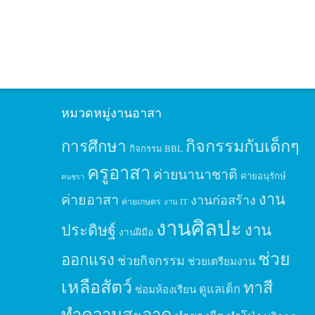
หมวดหมู่งานอาสา
กิจกรรมกับเด็กๆ
การศึกษา
กิจกรรม BBL
ครูอาสา
ค่ายนานาชาติ
ค่ายอนุรักษ์
คนชรา
งาน
ค่ายอาสา
งานก่อสร้าง
ค่ายเกษตร
งาน IT
งานศิลปะ
ประดิษฐ์
งาน
งานฝีมือ
ช่วย
ออกแรง
ช่วยกิจกรรม
ช่วยเตรียมงาน
เหลือสัตว์
ทาสี
ดูแลเด็ก
ซ่อมห้องเรียน
ทำความสะอาด