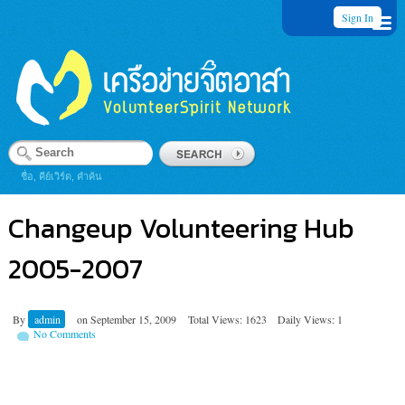
Sign In
ชื่อ, คีย์เวิร์ด, คำค้น
Changeup Volunteering Hub
2005-2007
By
admin
on
September 15, 2009
Total Views: 1623
Daily Views: 1
No Comments