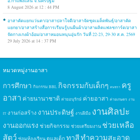
อ.กำแพงแสน จ.นครปฐม
8 August 2026 at 12 : 44 PM
อาสาคัดแยกแว่นตา/อาสาปลาใจดี/อาสาจัดชุดเมล็ดพันธุ์/อาสาคัด
แยกยา/อาสาสร้างสื่อการเรียนรู้บนผืนผ้า/อาสาผลิตแฟลชการ์ด/อาสา
จัดกางเกงผ้าอ้อม/อาสาหมอนหนุนอุ่นรัก วันที่ 22-23, 29-30 ส.ค. 2569
29 July 2026 at 14 : 37 PM
หมวดหมู่งานอาสา
ครู
กิจกรรมกับเด็กๆ
การศึกษา
กิจกรรม BBL
คนชรา
อาสา
ค่ายนานาชาติ
ค่ายอาสา
ค่ายอนุรักษ์
ค่ายเกษตร
งาน
งานศิลปะ
งานประดิษฐ์
งานก่อสร้าง
งานฝีมือ
IT
ช่วยเหลือ
งานออกแรง
ช่วยกิจกรรม
ช่วยเตรียมงาน
สัตว์
ทาสี
ทำความสะอาด
ดูแลเด็ก
ซ่อมห้องเรียน