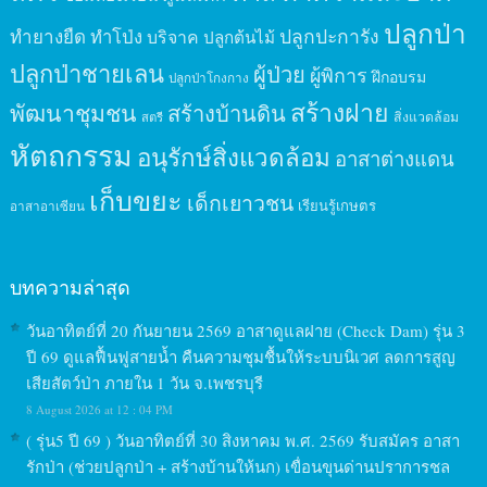
ปลูกป่า
ปลูกปะการัง
ทำยางยืด
ทำโป่ง
บริจาค
ปลูกต้นไม้
ปลูกป่าชายเลน
ผู้ป่วย
ผู้พิการ
ฝึกอบรม
ปลูกป่าโกงกาง
สร้างฝาย
พัฒนาชุมชน
สร้างบ้านดิน
สิ่งแวดล้อม
สตรี
หัตถกรรม
อนุรักษ์สิ่งแวดล้อม
อาสาต่างแดน
เก็บขยะ
เด็กเยาวชน
เรียนรู้เกษตร
อาสาอาเซียน
บทความล่าสุด
วันอาทิตย์ที่ 20 กันยายน 2569 อาสาดูแลฝาย (Check Dam) รุ่น 3
ปี 69 ดูแลฟื้นฟูสายน้ำ คืนความชุมชื้นให้ระบบนิเวศ ลดการสูญ
เสียสัตว์ป่า ภายใน 1 วัน จ.เพชรบุรี
8 August 2026 at 12 : 04 PM
( รุ่น5 ปี 69 ) วันอาทิตย์ที่ 30 สิงหาคม พ.ศ. 2569 รับสมัคร อาสา
รักป่า (ช่วยปลูกป่า + สร้างบ้านให้นก) เขื่อนขุนด่านปราการชล