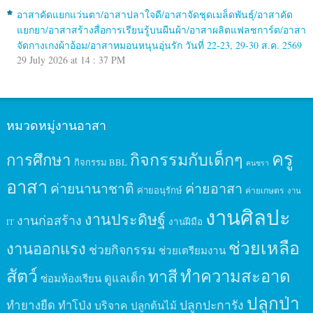
อาสาคัดแยกแว่นตา/อาสาปลาใจดี/อาสาจัดชุดเมล็ดพันธุ์/อาสาคัด
แยกยา/อาสาสร้างสื่อการเรียนรู้บนผืนผ้า/อาสาผลิตแฟลชการ์ด/อาสา
จัดกางเกงผ้าอ้อม/อาสาหมอนหนุนอุ่นรัก วันที่ 22-23, 29-30 ส.ค. 2569
29 July 2026 at 14 : 37 PM
หมวดหมู่งานอาสา
ครู
กิจกรรมกับเด็กๆ
การศึกษา
กิจกรรม BBL
คนชรา
อาสา
ค่ายนานาชาติ
ค่ายอาสา
ค่ายอนุรักษ์
ค่ายเกษตร
งาน
งานศิลปะ
งานประดิษฐ์
งานก่อสร้าง
งานฝีมือ
IT
ช่วยเหลือ
งานออกแรง
ช่วยกิจกรรม
ช่วยเตรียมงาน
สัตว์
ทาสี
ทำความสะอาด
ดูแลเด็ก
ซ่อมห้องเรียน
ปลูกป่า
ปลูกปะการัง
ทำยางยืด
ทำโป่ง
บริจาค
ปลูกต้นไม้