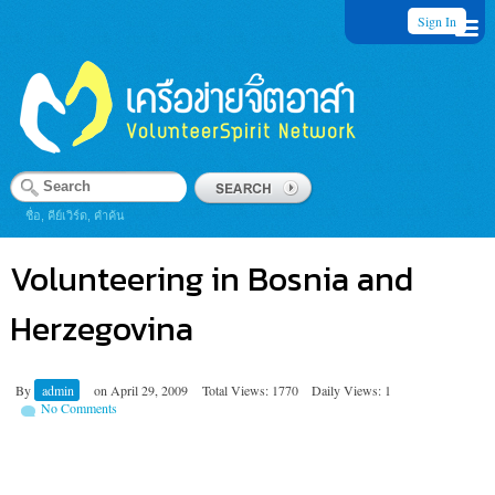
Sign In
ชื่อ, คีย์เวิร์ด, คำค้น
Volunteering in Bosnia and
Herzegovina
By
admin
on
April 29, 2009
Total Views: 1770
Daily Views: 1
No Comments