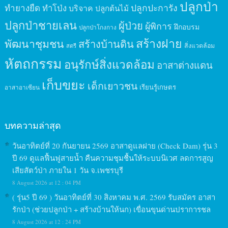
ปลูกป่า
ปลูกปะการัง
ทำยางยืด
ทำโป่ง
บริจาค
ปลูกต้นไม้
ปลูกป่าชายเลน
ผู้ป่วย
ผู้พิการ
ฝึกอบรม
ปลูกป่าโกงกาง
สร้างฝาย
พัฒนาชุมชน
สร้างบ้านดิน
สิ่งแวดล้อม
สตรี
หัตถกรรม
อนุรักษ์สิ่งแวดล้อม
อาสาต่างแดน
เก็บขยะ
เด็กเยาวชน
เรียนรู้เกษตร
อาสาอาเซียน
บทความล่าสุด
วันอาทิตย์ที่ 20 กันยายน 2569 อาสาดูแลฝาย (Check Dam) รุ่น 3
ปี 69 ดูแลฟื้นฟูสายน้ำ คืนความชุมชื้นให้ระบบนิเวศ ลดการสูญ
เสียสัตว์ป่า ภายใน 1 วัน จ.เพชรบุรี
8 August 2026 at 12 : 04 PM
( รุ่น5 ปี 69 ) วันอาทิตย์ที่ 30 สิงหาคม พ.ศ. 2569 รับสมัคร อาสา
รักป่า (ช่วยปลูกป่า + สร้างบ้านให้นก) เขื่อนขุนด่านปราการชล
8 August 2026 at 12 : 24 PM