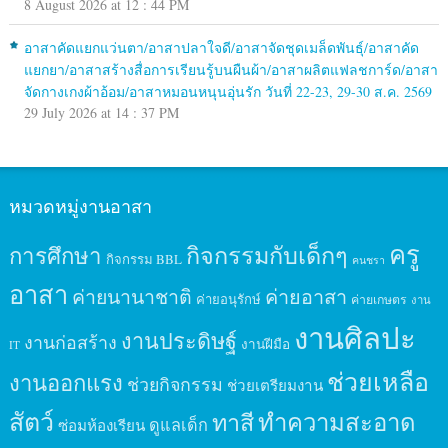
8 August 2026 at 12 : 44 PM
อาสาคัดแยกแว่นตา/อาสาปลาใจดี/อาสาจัดชุดเมล็ดพันธุ์/อาสาคัด
แยกยา/อาสาสร้างสื่อการเรียนรู้บนผืนผ้า/อาสาผลิตแฟลชการ์ด/อาสา
จัดกางเกงผ้าอ้อม/อาสาหมอนหนุนอุ่นรัก วันที่ 22-23, 29-30 ส.ค. 2569
29 July 2026 at 14 : 37 PM
หมวดหมู่งานอาสา
ครู
กิจกรรมกับเด็กๆ
การศึกษา
กิจกรรม BBL
คนชรา
อาสา
ค่ายนานาชาติ
ค่ายอาสา
ค่ายอนุรักษ์
ค่ายเกษตร
งาน
งานศิลปะ
งานประดิษฐ์
งานก่อสร้าง
งานฝีมือ
IT
ช่วยเหลือ
งานออกแรง
ช่วยกิจกรรม
ช่วยเตรียมงาน
สัตว์
ทาสี
ทำความสะอาด
ดูแลเด็ก
ซ่อมห้องเรียน