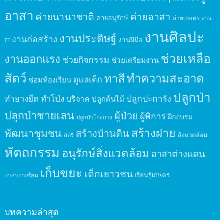
อาสา
ค่ายนานาชาติ
ค่ายอาสา
ค่ายอนุรักษ์
ค่ายเกษตร
งาน
งานศิลปะ
งานประดิษฐ์
งานก่อสร้าง
งานฝีมือ
IT
ช่วยเหลือ
งานออกแรง
ช่วยกิจกรรม
ช่วยเตรียมงาน
สัตว์
ทาสี
ทำความสะอาด
ดูแลเด็ก
ซ่อมห้องเรียน
ปลูกป่า
ปลูกปะการัง
ทำยางยืด
ทำโป่ง
บริจาค
ปลูกต้นไม้
ปลูกป่าชายเลน
ผู้ป่วย
ผู้พิการ
ฝึกอบรม
ปลูกป่าโกงกาง
สร้างฝาย
พัฒนาชุมชน
สร้างบ้านดิน
สิ่งแวดล้อม
สตรี
หัตถกรรม
อนุรักษ์สิ่งแวดล้อม
อาสาต่างแดน
เก็บขยะ
เด็กเยาวชน
เรียนรู้เกษตร
อาสาอาเซียน
บทความล่าสุด