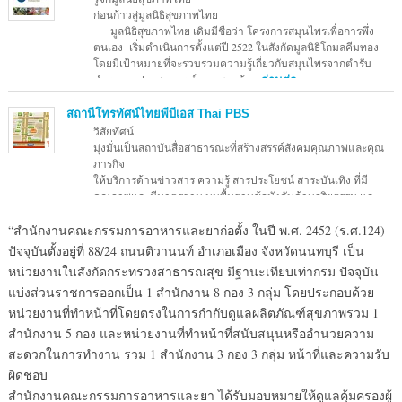
ก่อนก้าวสู่มูลนิธิสุขภาพไทย
มูลนิธิสุขภาพไทย เดิมมีชื่อว่า โครงการสมุนไพรเพื่อการพึ่ง
ตนเอง เริ่มดำเนินการตั้งแต่ปี 2522 ในสังกัดมูลนิธิโกมลคีมทอง
โดยมีเป้าหมายที่จะรวบรวมความรู้เกี่ยวกับสมุนไพรจากตำรับ
ตำราและประสบการณ์ ของชาวบ้าน
อ่านต่อ →
สถานีโทรทัศน์ไทยพีบีเอส Thai PBS
วิสัยทัศน์
มุ่งมั่นเป็นสถาบันสื่อสาธารณะที่สร้างสรรค์สังคมคุณภาพและคุณ
ภารกิจ
ให้บริการด้านข่าวสาร ความรู้ สารประโยชน์ สาระบันเทิง ที่มี
คุณภาพและมีมาตรฐาน บนพื้นฐานข้อบังคับด้านจริยธรรม และ
กรอบจรรยาบรรณขององค์กร เพื่อเผยแพร่ผ่านสื่อทุกแขนง
อ่านต่อ
“สำนักงานคณะกรรมการอาหารและยาก่อตั้ง ในปี พ.ศ. 2452 (ร.ศ.124)
→
ปัจจุบันตั้งอยู่ที่ 88/24 ถนนติวานนท์ อำเภอเมือง จังหวัดนนทบุรี เป็น
หน่วยงานในสังกัดกระทรวงสาธารณสุข มีฐานะเทียบเท่ากรม ปัจจุบัน
แบ่งส่วนราชการออกเป็น 1 สำนักงาน 8 กอง 3 กลุ่ม โดยประกอบด้วย
หน่วยงานที่ทำหน้าที่โดยตรงในการกำกับดูแลผลิตภัณฑ์สุขภาพรวม 1
สำนักงาน 5 กอง และหน่วยงานที่ทำหน้าที่สนับสนุนหรืออำนวยความ
สะดวกในการทำงาน รวม 1 สำนักงาน 3 กอง 3 กลุ่ม หน้าที่และความรับ
ผิดชอบ
สำนักงานคณะกรรมการอาหารและยา ได้รับมอบหมายให้ดูแลคุ้มครองผู้