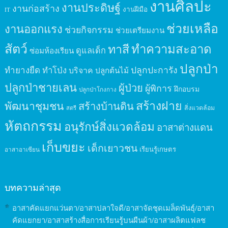
งานศิลปะ
งานประดิษฐ์
งานก่อสร้าง
งานฝีมือ
IT
ช่วยเหลือ
งานออกแรง
ช่วยกิจกรรม
ช่วยเตรียมงาน
สัตว์
ทาสี
ทำความสะอาด
ดูแลเด็ก
ซ่อมห้องเรียน
ปลูกป่า
ปลูกปะการัง
ทำยางยืด
ทำโป่ง
บริจาค
ปลูกต้นไม้
ปลูกป่าชายเลน
ผู้ป่วย
ผู้พิการ
ฝึกอบรม
ปลูกป่าโกงกาง
สร้างฝาย
พัฒนาชุมชน
สร้างบ้านดิน
สิ่งแวดล้อม
สตรี
หัตถกรรม
อนุรักษ์สิ่งแวดล้อม
อาสาต่างแดน
เก็บขยะ
เด็กเยาวชน
เรียนรู้เกษตร
อาสาอาเซียน
บทความล่าสุด
อาสาคัดแยกแว่นตา/อาสาปลาใจดี/อาสาจัดชุดเมล็ดพันธุ์/อาสา
คัดแยกยา/อาสาสร้างสื่อการเรียนรู้บนผืนผ้า/อาสาผลิตแฟลช