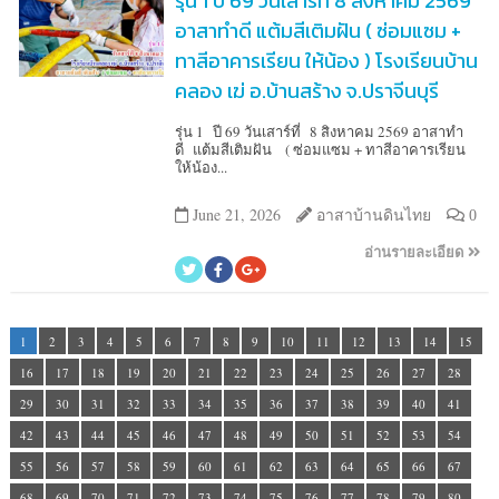
รุ่น 1 ปี 69 วันเสาร์ที่ 8 สิงหาคม 2569
อาสาทำดี แต้มสีเติมฝัน ( ซ่อมแซม +
ทาสีอาคารเรียน ให้น้อง ) โรงเรียนบ้าน
คลอง เฆ่ อ.บ้านสร้าง จ.ปราจีนบุรี
รุ่น 1 ปี 69 วันเสาร์ที่ 8 สิงหาคม 2569 อาสาทำ
ดี แต้มสีเติมฝัน ( ซ่อมแซม + ทาสีอาคารเรียน
ให้น้อง...
June 21, 2026
อาสาบ้านดินไทย
0
อ่านรายละเอียด
1
2
3
4
5
6
7
8
9
10
11
12
13
14
15
16
17
18
19
20
21
22
23
24
25
26
27
28
29
30
31
32
33
34
35
36
37
38
39
40
41
42
43
44
45
46
47
48
49
50
51
52
53
54
55
56
57
58
59
60
61
62
63
64
65
66
67
68
69
70
71
72
73
74
75
76
77
78
79
80