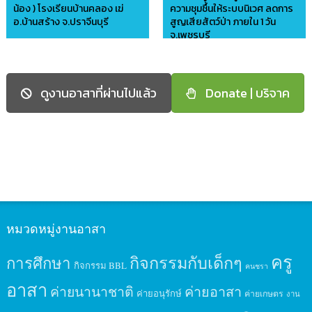
น้อง ) โรงเรียนบ้านคลอง เฆ่
ความชุมชื้นให้ระบบนิเวศ ลดการ
อ.บ้านสร้าง จ.ปราจีนบุรี
สูญเสียสัตว์ป่า ภายใน 1 วัน
จ.เพชรบุรี
อาสาบ้านดินไทย
อาสาบ้านดินไทย
ดูงานอาสาที่ผ่านไปแล้ว
Donate | บริจาค
หมวดหมู่งานอาสา
ครู
กิจกรรมกับเด็กๆ
การศึกษา
กิจกรรม BBL
คนชรา
อาสา
ค่ายนานาชาติ
ค่ายอาสา
ค่ายอนุรักษ์
ค่ายเกษตร
งาน