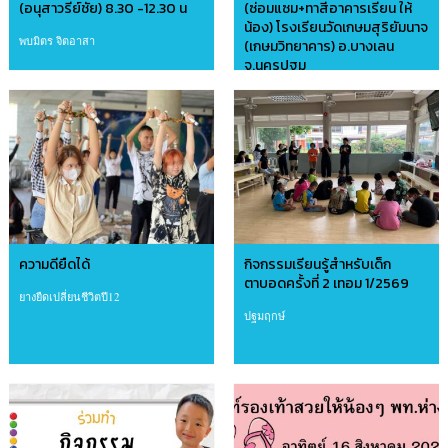
(อนุสาวรีย์ชัย) 8.30 -12.30 น
(ซ่อมแซม+ทาสีอาคารเรียน ให้
น้อง) โรงเรียนวัดเกษมสุริยัมนาจ
พบมิตร จิตอาสา
(เกษมวิทยาคาร) อ.บางเลน
จ.นครปฐม
อาสาบ้านดินไทย
ความดียืดได้
กิจกรรมเรียนรู้สำหรับเด็ก
ตาบอดครั้งที่ 2 เทอม 1/2569
ยางยืดเปลี่ยนชีวิตปี12
ปฐมฤกษ์