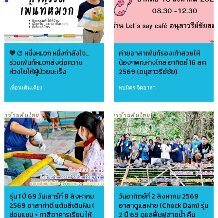
💖🎨 หนึ่งหมวก หนึ่งกำลังใจ…
ค่ายอาสาเพ้นท์รองเท้าสวยให้
ร่วมเพ้นท์หมวกส่งต่อความ
น้องๆพท.ห่างไกล อาทิตย์ 16 สค
ห่วงใยให้ผู้ป่วยมะเร็ง
2569 (อนุสาวรีย์ชัย)
เพื่อนเดินเคียง
พบมิตร จิตอาสา
รุ่น 1 ปี 69 วันเสาร์ที่ 8 สิงหาคม
วันอาทิตย์ที่ 2 สิงหาคม 2569
2569 อาสาทำดี แต้มสีเติมฝัน (
อาสาดูแลฝาย (Check Dam) รุ่น
ซ่อมแซม + ทาสีอาคารเรียน ให้
2 ปี 69 ดูแลฟื้นฟูสายน้ำ คืน