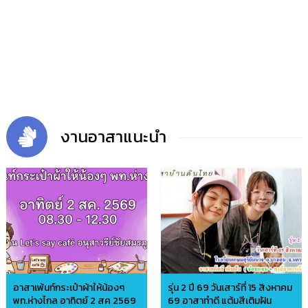
งานอาสาแนะนำ
อาสาเพ้นท์กระเป๋าผ้าให้น้องๆ
รุ่น 2 ปี 69 วันเสาร์ที่ 15 สิงหาคม
พท.ห่างไกล อาทิตย์ 2 สค 2569
69 อาสาทำดี แต้มสีเติมฝัน