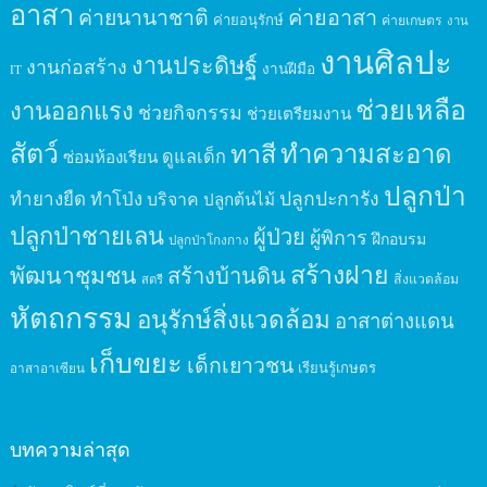
อาสา
ค่ายนานาชาติ
ค่ายอาสา
ค่ายอนุรักษ์
ค่ายเกษตร
งาน
งานศิลปะ
งานประดิษฐ์
งานก่อสร้าง
งานฝีมือ
IT
ช่วยเหลือ
งานออกแรง
ช่วยกิจกรรม
ช่วยเตรียมงาน
สัตว์
ทาสี
ทำความสะอาด
ดูแลเด็ก
ซ่อมห้องเรียน
ปลูกป่า
ปลูกปะการัง
ทำยางยืด
ทำโป่ง
บริจาค
ปลูกต้นไม้
ปลูกป่าชายเลน
ผู้ป่วย
ผู้พิการ
ฝึกอบรม
ปลูกป่าโกงกาง
สร้างฝาย
พัฒนาชุมชน
สร้างบ้านดิน
สิ่งแวดล้อม
สตรี
หัตถกรรม
อนุรักษ์สิ่งแวดล้อม
อาสาต่างแดน
เก็บขยะ
เด็กเยาวชน
เรียนรู้เกษตร
อาสาอาเซียน
บทความล่าสุด