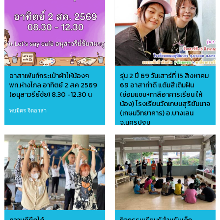
อาสาเพ้นท์กระเป๋าผ้าให้น้องๆ
รุ่น 2 ปี 69 วันเสาร์ที่ 15 สิงหาคม
พท.ห่างไกล อาทิตย์ 2 สค 2569
69 อาสาทำดี แต้มสีเติมฝัน
(อนุสาวรีย์ชัย) 8.30 -12.30 น
(ซ่อมแซม+ทาสีอาคารเรียน ให้
น้อง) โรงเรียนวัดเกษมสุริยัมนาจ
พบมิตร จิตอาสา
(เกษมวิทยาคาร) อ.บางเลน
จ.นครปฐม
อาสาบ้านดินไทย