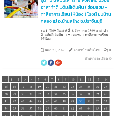
รุ่น 1 ปี 69 วันเสาร์ที่ 8 สิงหาคม 2569
อาสาทำดี แต้มสีเติมฝัน ( ซ่อมแซม +
ทาสีอาคารเรียน ให้น้อง ) โรงเรียนบ้าน
คลอง เฆ่ อ.บ้านสร้าง จ.ปราจีนบุรี
รุ่น 1 ปี 69 วันเสาร์ที่ 8 สิงหาคม 2569 อาสาทำ
ดี แต้มสีเติมฝัน ( ซ่อมแซม + ทาสีอาคารเรียน
ให้น้อง...
June 21, 2026
อาสาบ้านดินไทย
0
อ่านรายละเอียด
‹
1
2
3
4
5
6
7
8
9
10
11
12
13
14
15
16
17
18
19
20
21
22
23
24
25
26
27
28
29
30
31
32
33
34
35
36
37
38
39
40
41
42
43
44
45
46
47
48
49
50
51
52
53
54
55
56
57
58
59
60
61
62
63
64
65
66
67
68
69
70
71
72
73
74
75
76
77
78
79