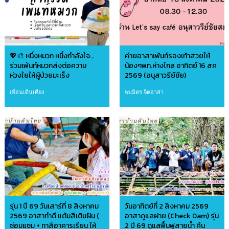
💖🎨 หนึ่งหมวก หนึ่งกำลังใจ…
ค่ายอาสาเพ้นท์รองเท้าสวยให้
ร่วมเพ้นท์หมวกส่งต่อความ
น้องๆพท.ห่างไกล อาทิตย์ 16 สค
ห่วงใยให้ผู้ป่วยมะเร็ง
2569 (อนุสาวรีย์ชัย)
เพื่อนเดินเคียง
พบมิตร จิตอาสา
รุ่น 1 ปี 69 วันเสาร์ที่ 8 สิงหาคม
วันอาทิตย์ที่ 2 สิงหาคม 2569
2569 อาสาทำดี แต้มสีเติมฝัน (
อาสาดูแลฝาย (Check Dam) รุ่น
ซ่อมแซม + ทาสีอาคารเรียน ให้
2 ปี 69 ดูแลฟื้นฟูสายน้ำ คืน