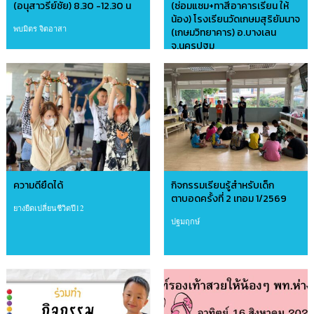
(อนุสาวรีย์ชัย) 8.30 -12.30 น
(ซ่อมแซม+ทาสีอาคารเรียน ให้
น้อง) โรงเรียนวัดเกษมสุริยัมนาจ
พบมิตร จิตอาสา
(เกษมวิทยาคาร) อ.บางเลน
จ.นครปฐม
อาสาบ้านดินไทย
ความดียืดได้
กิจกรรมเรียนรู้สำหรับเด็ก
ตาบอดครั้งที่ 2 เทอม 1/2569
ยางยืดเปลี่ยนชีวิตปี12
ปฐมฤกษ์