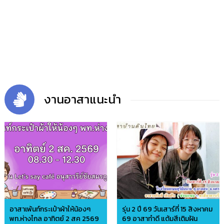
งานอาสาแนะนำ
อาสาเพ้นท์กระเป๋าผ้าให้น้องๆ
รุ่น 2 ปี 69 วันเสาร์ที่ 15 สิงหาคม
พท.ห่างไกล อาทิตย์ 2 สค 2569
69 อาสาทำดี แต้มสีเติมฝัน