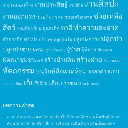
งานศิลปะ
งานประดิษฐ์
งานก่อสร้าง
งานฝีมือ
IT
ช่วยเหลือ
งานออกแรง
ช่วยกิจกรรม
ช่วยเตรียมงาน
สัตว์
ทาสี
ทำความสะอาด
ดูแลเด็ก
ซ่อมห้องเรียน
ปลูกป่า
ปลูกปะการัง
ทำยางยืด
ทำโป่ง
บริจาค
ปลูกต้นไม้
ปลูกป่าชายเลน
ผู้ป่วย
ผู้พิการ
ฝึกอบรม
ปลูกป่าโกงกาง
สร้างฝาย
พัฒนาชุมชน
สร้างบ้านดิน
สิ่งแวดล้อม
สตรี
หัตถกรรม
อนุรักษ์สิ่งแวดล้อม
อาสาต่างแดน
เก็บขยะ
เด็กเยาวชน
เรียนรู้เกษตร
อาสาอาเซียน
บทความล่าสุด
อาสาคัดแยกแว่นตา/อาสาปลาใจดี/อาสาจัดชุดเมล็ดพันธุ์/อาสา
คัดแยกยา/อาสาสร้างสื่อการเรียนรู้บนผืนผ้า/อาสาผลิตแฟลช