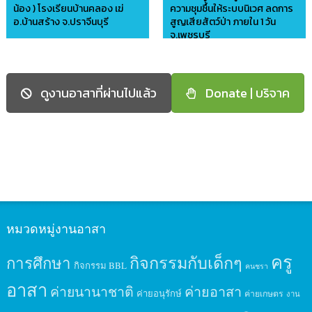
น้อง ) โรงเรียนบ้านคลอง เฆ่
ความชุมชื้นให้ระบบนิเวศ ลดการ
อ.บ้านสร้าง จ.ปราจีนบุรี
สูญเสียสัตว์ป่า ภายใน 1 วัน
จ.เพชรบุรี
อาสาบ้านดินไทย
อาสาบ้านดินไทย
ดูงานอาสาที่ผ่านไปแล้ว
Donate | บริจาค
หมวดหมู่งานอาสา
ครู
กิจกรรมกับเด็กๆ
การศึกษา
กิจกรรม BBL
คนชรา
อาสา
ค่ายนานาชาติ
ค่ายอาสา
ค่ายอนุรักษ์
ค่ายเกษตร
งาน