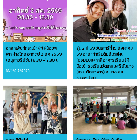
อาสาเพ้นท์กระเป๋าผ้าให้น้องๆ
รุ่น 2 ปี 69 วันเสาร์ที่ 15 สิงหาคม
พท.ห่างไกล อาทิตย์ 2 สค 2569
69 อาสาทำดี แต้มสีเติมฝัน
(อนุสาวรีย์ชัย) 8.30 -12.30 น
(ซ่อมแซม+ทาสีอาคารเรียน ให้
น้อง) โรงเรียนวัดเกษมสุริยัมนาจ
พบมิตร จิตอาสา
(เกษมวิทยาคาร) อ.บางเลน
จ.นครปฐม
อาสาบ้านดินไทย