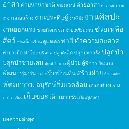
อาสา
ค่ายนานาชาติ
ค่ายอาสา
ค่ายอนุรักษ์
ค่ายเกษตร
งาน
งานศิลปะ
งานประดิษฐ์
งานก่อสร้าง
งานฝีมือ
IT
ช่วยเหลือ
งานออกแรง
ช่วยกิจกรรม
ช่วยเตรียมงาน
สัตว์
ทาสี
ทำความสะอาด
ดูแลเด็ก
ซ่อมห้องเรียน
ปลูกป่า
ปลูกปะการัง
ทำยางยืด
ทำโป่ง
บริจาค
ปลูกต้นไม้
ปลูกป่าชายเลน
ผู้ป่วย
ผู้พิการ
ฝึกอบรม
ปลูกป่าโกงกาง
สร้างฝาย
พัฒนาชุมชน
สร้างบ้านดิน
สิ่งแวดล้อม
สตรี
หัตถกรรม
อนุรักษ์สิ่งแวดล้อม
อาสาต่างแดน
เก็บขยะ
เด็กเยาวชน
เรียนรู้เกษตร
อาสาอาเซียน
บทความล่าสุด