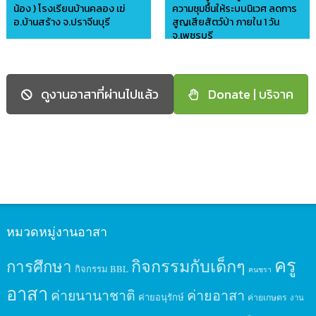
น้อง ) โรงเรียนบ้านคลอง เฆ่
ความชุมชื้นให้ระบบนิเวศ ลดการ
อ.บ้านสร้าง จ.ปราจีนบุรี
สูญเสียสัตว์ป่า ภายใน 1 วัน
จ.เพชรบุรี
อาสาบ้านดินไทย
อาสาบ้านดินไทย
ดูงานอาสาที่ผ่านไปแล้ว
Donate | บริจาค
หมวดหมู่งานอาสา
ครู
กิจกรรมกับเด็กๆ
การศึกษา
กิจกรรม BBL
คนชรา
อาสา
ค่ายนานาชาติ
ค่ายอาสา
ค่ายอนุรักษ์
ค่ายเกษตร
งาน