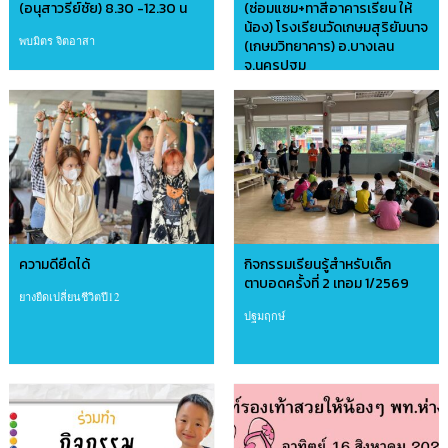
(อนุสาวรีย์ชัย) 8.30 -12.30 น
(ซ่อมแซม+ทาสีอาคารเรียน ให้
น้อง) โรงเรียนวัดเกษมสุริยัมนาจ
พบมิตร จิตอาสา
(เกษมวิทยาคาร) อ.บางเลน
จ.นครปฐม
อาสาบ้านดินไทย
ความดียืดได้
กิจกรรมเรียนรู้สำหรับเด็ก
ตาบอดครั้งที่ 2 เทอม 1/2569
ยางยืดเปลี่ยนชีวิตปี12
ปฐมฤกษ์