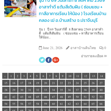
รุ่น 1 ปี 69 วันเสาร์ที่ 8 สิงหาคม 2569
อาสาทำดี แต้มสีเติมฝัน ( ซ่อมแซม +
ทาสีอาคารเรียน ให้น้อง ) โรงเรียนบ้าน
คลอง เฆ่ อ.บ้านสร้าง จ.ปราจีนบุรี
รุ่น 1 ปี 69 วันเสาร์ที่ 8 สิงหาคม 2569 อาสาทำ
ดี แต้มสีเติมฝัน ( ซ่อมแซม + ทาสีอาคารเรียน
ให้น้อง...
June 21, 2026
อาสาบ้านดินไทย
0
อ่านรายละเอียด
‹
1
2
3
4
5
6
7
8
9
10
11
12
13
14
15
16
17
18
19
20
21
22
23
24
25
26
27
28
29
30
31
32
33
34
35
36
37
38
39
40
41
42
43
44
45
46
47
48
49
50
51
52
53
54
55
56
57
58
59
60
61
62
63
64
65
66
67
68
69
70
71
72
73
74
75
76
77
78
79