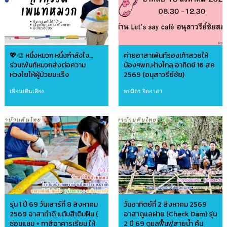
💖🎨 หนึ่งหมวก หนึ่งกำลังใจ…
ค่ายอาสาเพ้นท์รองเท้าสวยให้
ร่วมเพ้นท์หมวกส่งต่อความ
น้องๆพท.ห่างไกล อาทิตย์ 16 สค
ห่วงใยให้ผู้ป่วยมะเร็ง
2569 (อนุสาวรีย์ชัย)
เพื่อนเดินเคียง
พบมิตร จิตอาสา
รุ่น 1 ปี 69 วันเสาร์ที่ 8 สิงหาคม
วันอาทิตย์ที่ 2 สิงหาคม 2569
2569 อาสาทำดี แต้มสีเติมฝัน (
อาสาดูแลฝาย (Check Dam) รุ่น
ซ่อมแซม + ทาสีอาคารเรียน ให้
2 ปี 69 ดูแลฟื้นฟูสายน้ำ คืน