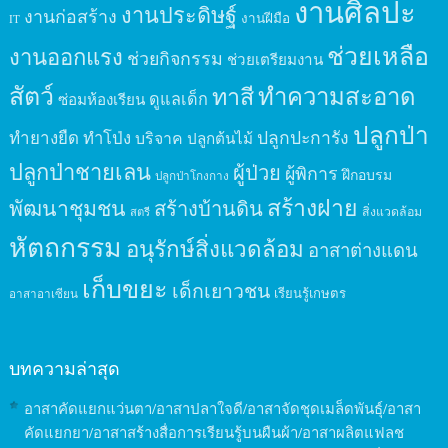
งานศิลปะ
งานประดิษฐ์
งานก่อสร้าง
งานฝีมือ
IT
ช่วยเหลือ
งานออกแรง
ช่วยกิจกรรม
ช่วยเตรียมงาน
สัตว์
ทาสี
ทำความสะอาด
ดูแลเด็ก
ซ่อมห้องเรียน
ปลูกป่า
ปลูกปะการัง
ทำยางยืด
ทำโป่ง
บริจาค
ปลูกต้นไม้
ปลูกป่าชายเลน
ผู้ป่วย
ผู้พิการ
ฝึกอบรม
ปลูกป่าโกงกาง
สร้างฝาย
พัฒนาชุมชน
สร้างบ้านดิน
สิ่งแวดล้อม
สตรี
หัตถกรรม
อนุรักษ์สิ่งแวดล้อม
อาสาต่างแดน
เก็บขยะ
เด็กเยาวชน
เรียนรู้เกษตร
อาสาอาเซียน
บทความล่าสุด
อาสาคัดแยกแว่นตา/อาสาปลาใจดี/อาสาจัดชุดเมล็ดพันธุ์/อาสา
คัดแยกยา/อาสาสร้างสื่อการเรียนรู้บนผืนผ้า/อาสาผลิตแฟลช