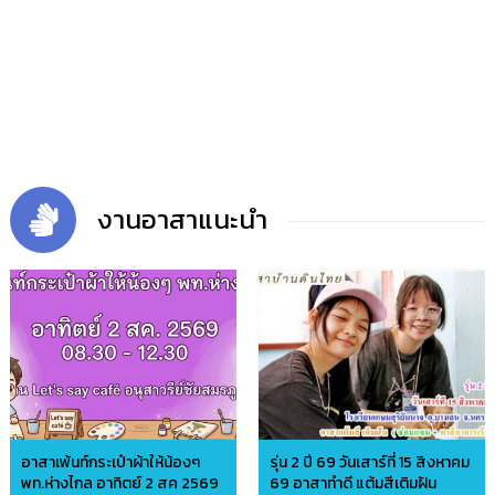
งานอาสาแนะนำ
อาสาเพ้นท์กระเป๋าผ้าให้น้องๆ
รุ่น 2 ปี 69 วันเสาร์ที่ 15 สิงหาคม
พท.ห่างไกล อาทิตย์ 2 สค 2569
69 อาสาทำดี แต้มสีเติมฝัน