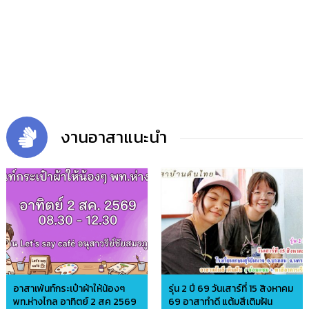
งานอาสาแนะนำ
อาสาเพ้นท์กระเป๋าผ้าให้น้องๆ
รุ่น 2 ปี 69 วันเสาร์ที่ 15 สิงหาคม
พท.ห่างไกล อาทิตย์ 2 สค 2569
69 อาสาทำดี แต้มสีเติมฝัน