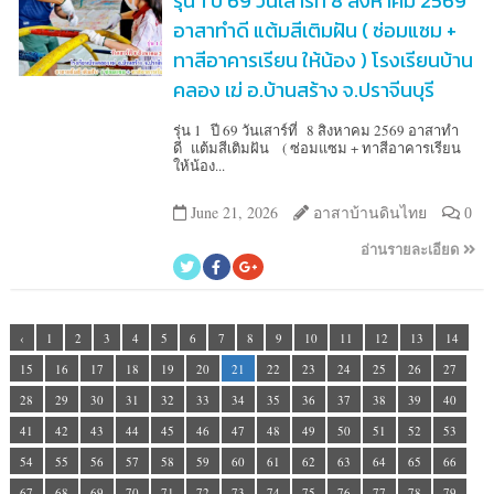
รุ่น 1 ปี 69 วันเสาร์ที่ 8 สิงหาคม 2569
อาสาทำดี แต้มสีเติมฝัน ( ซ่อมแซม +
ทาสีอาคารเรียน ให้น้อง ) โรงเรียนบ้าน
คลอง เฆ่ อ.บ้านสร้าง จ.ปราจีนบุรี
รุ่น 1 ปี 69 วันเสาร์ที่ 8 สิงหาคม 2569 อาสาทำ
ดี แต้มสีเติมฝัน ( ซ่อมแซม + ทาสีอาคารเรียน
ให้น้อง...
June 21, 2026
อาสาบ้านดินไทย
0
อ่านรายละเอียด
‹
1
2
3
4
5
6
7
8
9
10
11
12
13
14
15
16
17
18
19
20
21
22
23
24
25
26
27
28
29
30
31
32
33
34
35
36
37
38
39
40
41
42
43
44
45
46
47
48
49
50
51
52
53
54
55
56
57
58
59
60
61
62
63
64
65
66
67
68
69
70
71
72
73
74
75
76
77
78
79