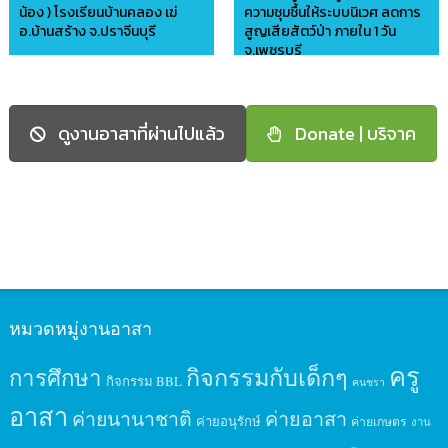
น้อง ) โรงเรียนบ้านคลอง เฆ่
ความชุมชื้นให้ระบบนิเวศ ลดการ
อ.บ้านสร้าง จ.ปราจีนบุรี
สูญเสียสัตว์ป่า ภายใน 1 วัน
จ.เพชรบุรี
อาสาบ้านดินไทย
อาสาบ้านดินไทย
ดูงานอาสาที่ผ่านไปแล้ว
Donate | บริจาค
หมวดหมู่งานอาสา
ครู
กิจกรรมกับเด็กๆ
การศึกษา
กิจกรรม BBL
คนชรา
อาสา
ค่ายนานาชาติ
ค่ายอาสา
ค่ายอนุรักษ์
ค่ายเกษตร
งาน