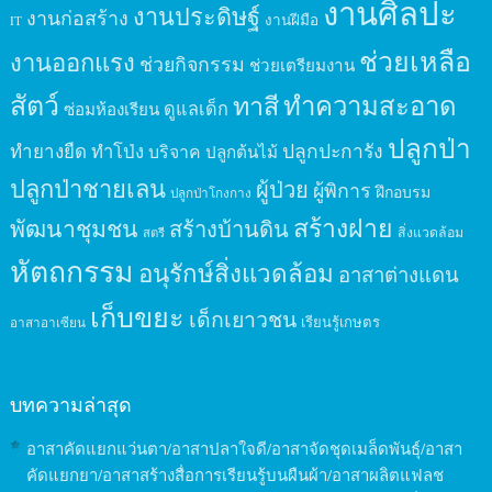
งานศิลปะ
งานประดิษฐ์
งานก่อสร้าง
งานฝีมือ
IT
ช่วยเหลือ
งานออกแรง
ช่วยกิจกรรม
ช่วยเตรียมงาน
สัตว์
ทาสี
ทำความสะอาด
ดูแลเด็ก
ซ่อมห้องเรียน
ปลูกป่า
ปลูกปะการัง
ทำยางยืด
ทำโป่ง
บริจาค
ปลูกต้นไม้
ปลูกป่าชายเลน
ผู้ป่วย
ผู้พิการ
ฝึกอบรม
ปลูกป่าโกงกาง
สร้างฝาย
พัฒนาชุมชน
สร้างบ้านดิน
สิ่งแวดล้อม
สตรี
หัตถกรรม
อนุรักษ์สิ่งแวดล้อม
อาสาต่างแดน
เก็บขยะ
เด็กเยาวชน
เรียนรู้เกษตร
อาสาอาเซียน
บทความล่าสุด
อาสาคัดแยกแว่นตา/อาสาปลาใจดี/อาสาจัดชุดเมล็ดพันธุ์/อาสา
คัดแยกยา/อาสาสร้างสื่อการเรียนรู้บนผืนผ้า/อาสาผลิตแฟลช