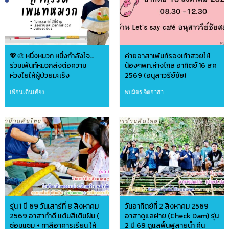
💖🎨 หนึ่งหมวก หนึ่งกำลังใจ…
ค่ายอาสาเพ้นท์รองเท้าสวยให้
ร่วมเพ้นท์หมวกส่งต่อความ
น้องๆพท.ห่างไกล อาทิตย์ 16 สค
ห่วงใยให้ผู้ป่วยมะเร็ง
2569 (อนุสาวรีย์ชัย)
เพื่อนเดินเคียง
พบมิตร จิตอาสา
รุ่น 1 ปี 69 วันเสาร์ที่ 8 สิงหาคม
วันอาทิตย์ที่ 2 สิงหาคม 2569
2569 อาสาทำดี แต้มสีเติมฝัน (
อาสาดูแลฝาย (Check Dam) รุ่น
ซ่อมแซม + ทาสีอาคารเรียน ให้
2 ปี 69 ดูแลฟื้นฟูสายน้ำ คืน