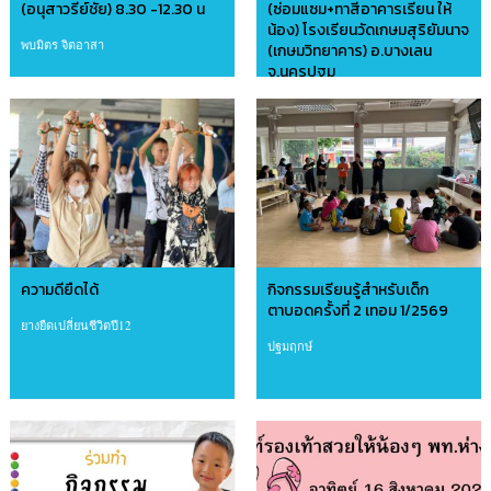
(อนุสาวรีย์ชัย) 8.30 -12.30 น
(ซ่อมแซม+ทาสีอาคารเรียน ให้
น้อง) โรงเรียนวัดเกษมสุริยัมนาจ
พบมิตร จิตอาสา
(เกษมวิทยาคาร) อ.บางเลน
จ.นครปฐม
อาสาบ้านดินไทย
ความดียืดได้
กิจกรรมเรียนรู้สำหรับเด็ก
ตาบอดครั้งที่ 2 เทอม 1/2569
ยางยืดเปลี่ยนชีวิตปี12
ปฐมฤกษ์