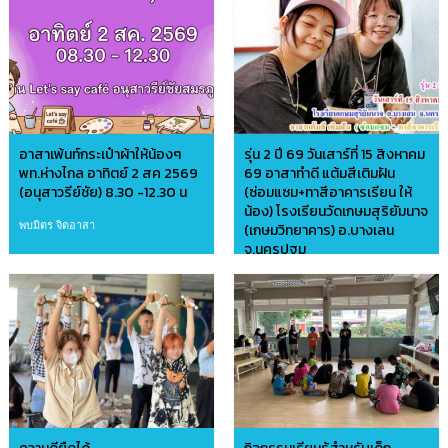
อาสาเพ้นท์กระเป๋าผ้าให้น้องๆ
รุ่น 2 ปี 69 วันเสาร์ที่ 15 สิงหาคม
พท.ห่างไกล อาทิตย์ 2 สค 2569
69 อาสาทำดี แต้มสีเติมฝัน
(อนุสาวรีย์ชัย) 8.30 -12.30 น
(ซ่อมแซม+ทาสีอาคารเรียน ให้
น้อง) โรงเรียนวัดเกษมสุริยัมนาจ
พบมิตร จิตอาสา
(เกษมวิทยาคาร) อ.บางเลน
จ.นครปฐม
อาสาบ้านดินไทย