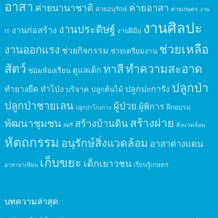
อาสา
ค่ายนานาชาติ
ค่ายอาสา
ค่ายอนุรักษ์
ค่ายเกษตร
งาน
งานศิลปะ
งานประดิษฐ์
งานก่อสร้าง
งานฝีมือ
IT
ช่วยเหลือ
งานออกแรง
ช่วยกิจกรรม
ช่วยเตรียมงาน
สัตว์
ทาสี
ทำความสะอาด
ดูแลเด็ก
ซ่อมห้องเรียน
ปลูกป่า
ปลูกปะการัง
ทำยางยืด
ทำโป่ง
บริจาค
ปลูกต้นไม้
ปลูกป่าชายเลน
ผู้ป่วย
ผู้พิการ
ฝึกอบรม
ปลูกป่าโกงกาง
สร้างฝาย
พัฒนาชุมชน
สร้างบ้านดิน
สิ่งแวดล้อม
สตรี
หัตถกรรม
อนุรักษ์สิ่งแวดล้อม
อาสาต่างแดน
เก็บขยะ
เด็กเยาวชน
เรียนรู้เกษตร
อาสาอาเซียน
บทความล่าสุด