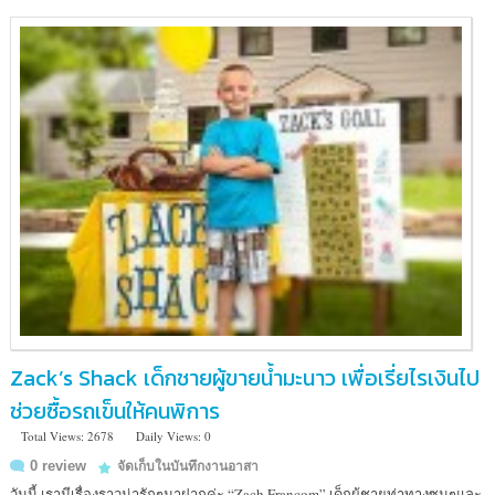
Zack’s Shack เด็กชายผู้ขายน้ำมะนาว เพื่อเรี่ยไรเงินไป
ช่วยซื้อรถเข็นให้คนพิการ
Total Views: 2678
Daily Views: 0
0 review
จัดเก็บในบันทึกงานอาสา
วันนี้ เรามีเรื่องราวน่ารักๆมาฝากค่ะ “Zach Francom” เด็กผู้ชายท่าทางซนๆและ